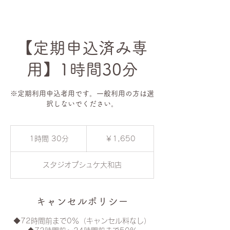
【定期申込済み専
用】1時間30分
※定期利用申込者用です。一般利用の方は選
択しないでください。
1,650
円
1時間 30分
1
￥1,650
時
3
スタジオプシュケ大和店
0
分
キャンセルポリシー
◆72時間前まで0％（キャンセル料なし）