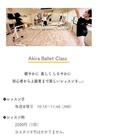
Akira Ballet Class
Akira Ballet Class
健やかに 美しく しなやかに
初心者から上級者まで楽しいレッスンを…♪
◆レッスン日
毎週金
曜日 10:15〜11:45（AM）
◆
レッスン料
22
00円（1回）
​※スタジオ代はかかりません。