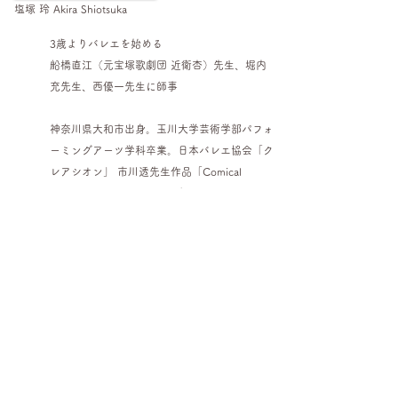
塩塚 玲 Akira Shiotsuka
3歳よりバレエを始める
船橋直江（元宝塚歌劇団 近衛杏）先生、堀内
充先生、西優一先生に師事
神奈川県大和市出身。玉川大学芸術学部パフォ
ーミングアーツ学科卒業。日本バレエ協会「ク
レアシオン」 市川透先生作品「Comical
Symphny」 、ジャパン・ダンス・イノベーシ
ョン公演にて堀内充先生作品「ラプソディーイ
ンブルー」等に出演。また、鍼灸あん摩マッサ
ージ指圧師の資格を持ち、東大病院リハビリテ
ーション部での研修を3ヵ年修了。身体の機能
解剖に基づいたレッスンを提供いたします。
【お問い合わせ】
メール：
akira.dance.sing.acupuncture@gmail.com