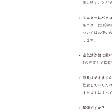
側に映すことが
モニターにパソ
モニターにHDM
ついてはお使いの
ります。
空気清浄機は置
1台設置して常
飲食はできます
飲食していただ
またゴミはすべ
禁煙ですか？