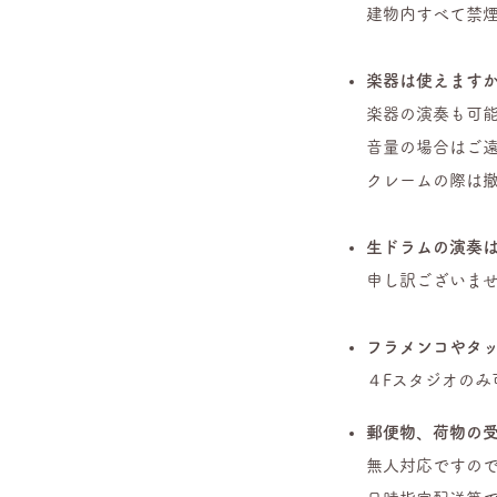
​建物内すべて禁
楽器は使えます
楽器の演奏も可
音量の場合はご
クレームの際は
生ドラムの演奏
申し訳ございま
フラメンコやタ
４Fスタジオのみ
郵便物、荷物の
無人対応ですの