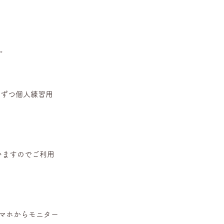
。
基ずつ個人練習用
いますのでご利用
とスマホからモニター