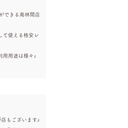
ができる南林間店
して使える格安レ
利用用途は様々♪
店もございます♪