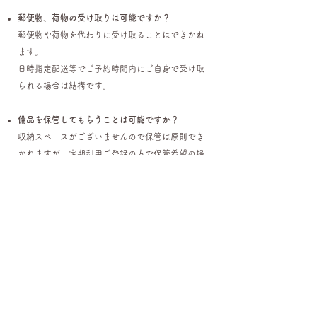
郵便物、荷物の受け取りは可能ですか？
郵便物や荷物を代わりに受け取ることはできかね
ます。
日時指定配送等でご予約時間内にご自身で受け取
られる場合は結構です。
備品を保管してもらうことは可能ですか？
収納スペースがございませんので保管は原則でき
かねますが、定期利用ご登録の方で保管希望の場
合はご相談ください。
クレジットカードを持っていないのですが、現金
払いはできますか？
申し訳ございません。現金対応は出来かねます。
カードをお持ちでない場合は、PayPayまたはペイ
パルをご選択ください。
備品は有料ですか。