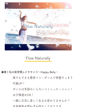
Flow Naturally
Flow Naturally
◆輝く私の新習慣エクササイズ〜Happy Belly〜
誰でもできる簡単ベリーダンスで骨盤すっきり
代謝UP！
ダンスは言語のいらないコミニュケーション！
お子様連れOK！
一緒に元気に美しく生まれ変わりませんか？
全年齢男女問わずお待ちしております。