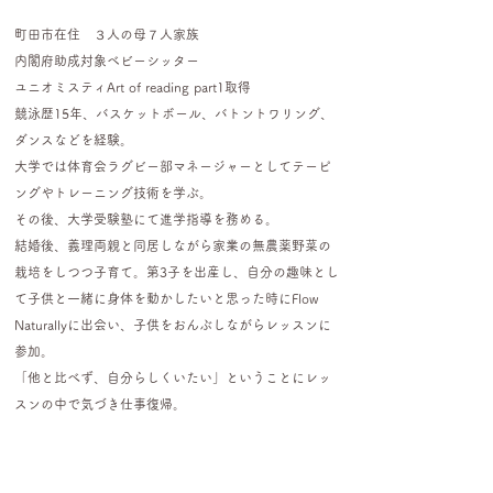
町田市在住 ３人の母７人家族
内閣府助成対象ベビーシッター
ユニオミスティArt of reading part1取得
競泳歴15年、バスケットボール、バトントワリング、
ダンスなどを経験。
大学では体育会ラグビー部マネージャーとしてテーピ
ングやトレーニング技術を学ぶ。
その後、大学受験塾にて進学指導を務める。
結婚後、義理両親と同居しながら家業の無農薬野菜の
栽培をしつつ子育て。第3子を出産し、自分の趣味とし
て子供と一緒に身体を動かしたいと思った時にFlow
Naturallyに出会い、子供をおんぶしながらレッスンに
参加。
「他と比べず、自分らしくいたい」ということにレッ
スンの中で気づき仕事復帰。
幼児教室の講師となり、未就園児の親子向けに知育や
体育、食育のレッスン受け持つ。
2019年からFlow Naturallyスタッフとして、Happy