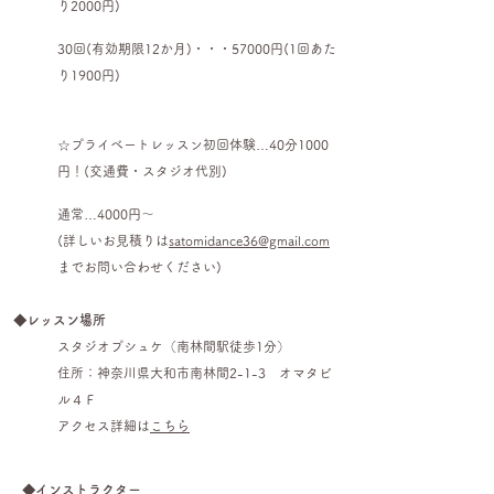
り2000円)
30回(有効期限12か月)・・・57000円(1回あた
り1900円)
☆プライベートレッスン初回体験…40分1000
円！(交通費・スタジオ代別)
通常…4000円〜
(詳しいお見積りは
satomidance36@gmail.com
までお問い合わせください)
◆レッスン場所
スタジオプシュケ（南林間駅徒歩1分）
住所：
神奈川県大和市南林間2-1-3 オマタビ
ル４Ｆ
​
アクセス詳細は
こちら
◆インストラクター