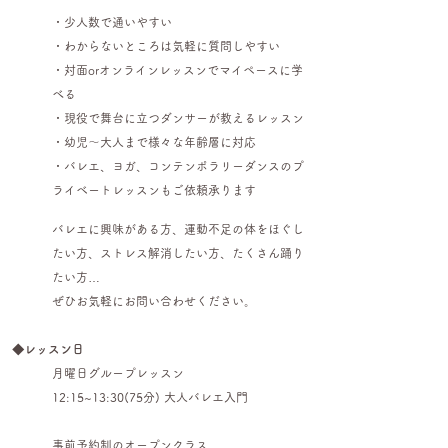
・少人数で通いやすい
・わからないところは気軽に質問しやすい
・対面orオンラインレッスンでマイペースに学
べる
・現役で舞台に立つダンサーが教えるレッスン
・幼児～大人まで様々な年齢層に対応
・バレエ、ヨガ、コンテンポラリーダンスのプ
ライベートレッスンもご依頼承ります
バレエに興味がある方、運動不足の体をほぐし
たい方、ストレス解消したい方、たくさん踊り
たい方…
ぜひお気軽にお問い合わせください。
◆レッスン日
月曜日グループレッスン
12:15~13:30(75分) 大人バレエ入門
事前予約制のオープンクラス