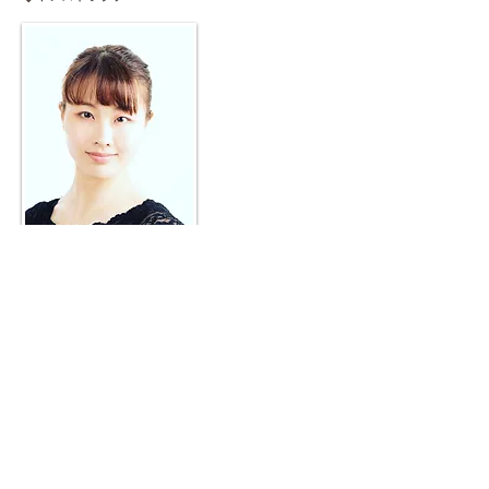
大熊聡美
法村友井バレエ団バレエ学校にて杉山聡美に師
事。
お茶の水女子大学、お茶の水女子大学大学院に
て舞踊を研究。博士前期課程終了。
2017年より黒田育世主宰のダンスカンパニー
「BATIK」で活動。様々な公演にダンサーとし